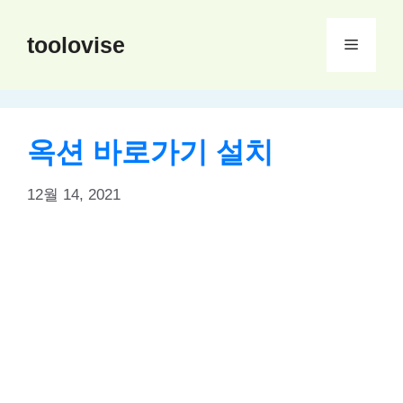
컨
텐
toolovise
메
츠
로
뉴
건
너
옥션 바로가기 설치
뛰
기
12월 14, 2021