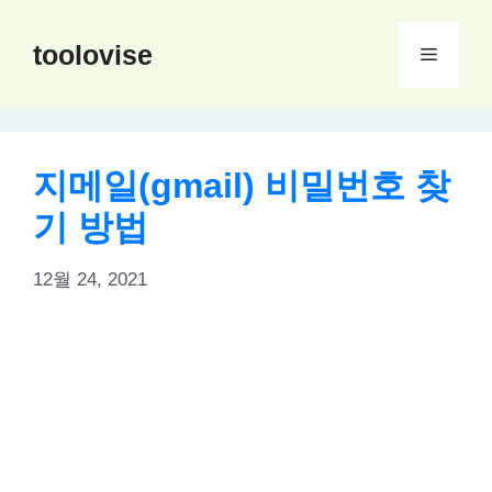
컨
텐
toolovise
메
츠
로
뉴
건
너
지메일(gmail) 비밀번호 찾
뛰
기 방법
기
12월 24, 2021