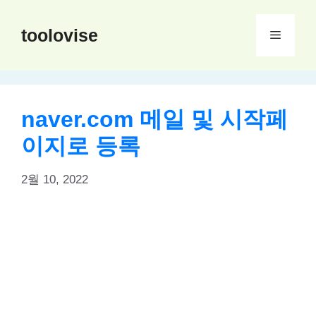
컨
텐
toolovise
메
츠
로
뉴
건
너
naver.com 메일 및 시작페
뛰
이지로 등록
기
2월 10, 2022