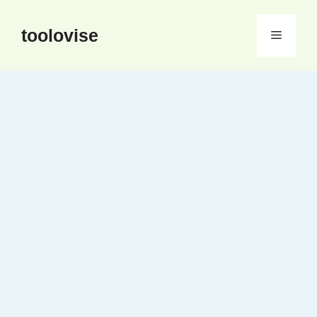
컨
텐
toolovise
메
츠
로
뉴
건
너
뛰
기