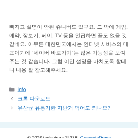
빠지고 설명이 안된 쥬니버도 있구요. 그 밖에 게임,
예약, 장보기, 페이, TV 등을 언급하면 끝도 없을 것
같네요. 아무튼 대한민국에서는 인터넷 서비스의 대
표이기에 “네이버 바로가기”는 많은 가능성을 보여
주는 것 같습니다. 그럼 이만 설명을 마치도록 할테
니 내용 잘 참고해주세요.
카
info
테
크롬 다운로드
고
유산균 유통기한 지난거 먹어도 되나요?
리
© 2026 toolovise
• 제작됨
GeneratePress