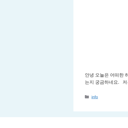
안녕 오늘은 어떠한 
는지 궁금하네요. 저
카
info
테
고
리