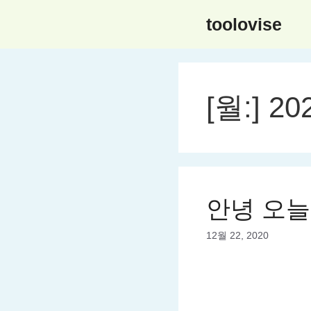
컨
toolovise
텐
츠
로
건
[월:]
20
너
뛰
기
안녕 오늘
12월 22, 2020