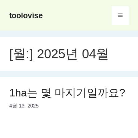
컨
텐
toolovise
메
츠
로
뉴
건
너
[월:]
2025년 04월
뛰
기
1ha는 몇 마지기일까요?
4월 13, 2025