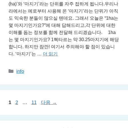
(ha)’와 ‘마지기’라는 단위를 자주 접하게 됩니다.우리나
라에서는 예로부터 사용해 온 ‘마지기’라는 단위가 아직
도 익숙한 분들이 많으실 텐데요. 그래서 오늘은 “1ha는
몇 마지기인가요?”에 대해 답해드리고,각 단위에 대한
이해를 돕는 정보를 함께 전달해 드리겠습니다. 1ha
는 몇 마지기인가요? 1헥타르는 약 30.25마지기에 해당
합니다. 하지만 잠깐! 여기서 주의해야 할 점이 있습니
다. ‘마지기’는 …
더 읽기
카
info
테
고
리
페
페
페
1
2
…
11
다음
→
이
이
이
지
지
지