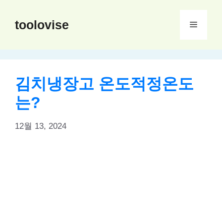
컨
텐
toolovise
메
츠
로
뉴
건
너
김치냉장고 온도적정온도
뛰
는?
기
12월 13, 2024