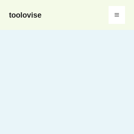
컨
텐
toolovise
메
츠
로
뉴
건
너
뛰
기