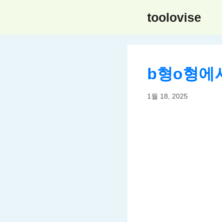
컨
toolovise
텐
츠
로
건
b형o형에
너
뛰
1월 18, 2025
기