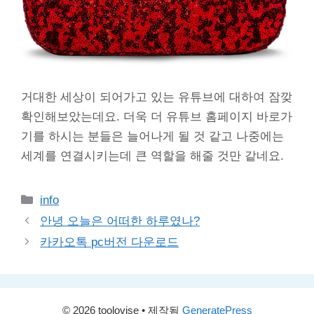
거대한 세상이 되어가고 있는 유튜브에 대하여 잠깢
확인해보았는데요. 더욱 더 유튜브 홈페이지 바로가
기를 하시는 분들은 늘어나게 될 것 같고 나중에는
세계를 연결시키는데 큰 역할을 해줄 것만 같네요.
카
info
테
안녕 오늘은 어떠한 하루였나?
고
카카오톡 pc버전 다운로드
리
© 2026 toolovise
• 제작됨
GeneratePress