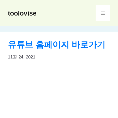
컨
텐
toolovise
메
츠
로
뉴
건
너
유튜브 홈페이지 바로가기
뛰
기
11월 24, 2021