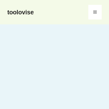
컨
텐
toolovise
메
츠
로
뉴
건
너
뛰
기