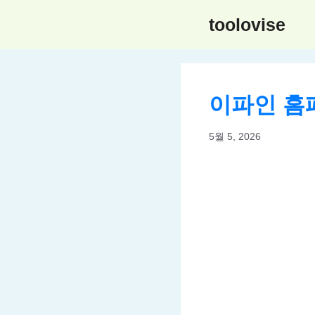
컨
toolovise
텐
츠
로
건
이파인 홈
너
뛰
5월 5, 2026
기