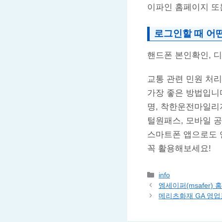
이파인 홈페이지 또
로그인할 때 어
핸드폰 본인확인, 
교통 관련 민원 처
가장 좋은 방법입니다
명, 착한운전마일리
털원패스, 모바일 공
스마트폰 앱으로도 
꼭 활용해보세요!
카
info
테
엠세이퍼(msafer)
고
메리츠화재 GA 영
리