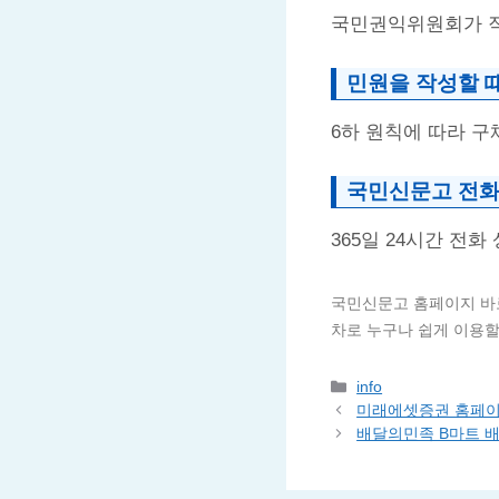
국민권익위원회가 직
민원을 작성할 때
6하 원칙에 따라 구
국민신문고 전화
365일 24시간 전
국민신문고 홈페이지 바
차로 누구나 쉽게 이용할
카
info
테
미래에셋증권 홈페이지
고
배달의민족 B마트 배
리