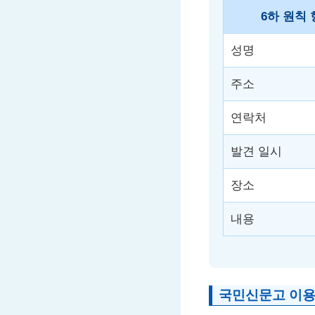
6하 원칙
성명
주소
연락처
발견 일시
장소
내용
국민신문고 이용