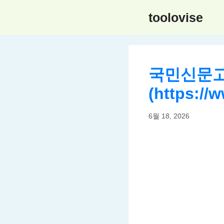
컨
toolovise
텐
츠
로
건
국민신문고
너
뛰
(https://
기
6월 18, 2026