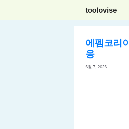
컨
toolovise
텐
츠
로
건
에펨코리아(
너
뛰
응
기
6월 7, 2026