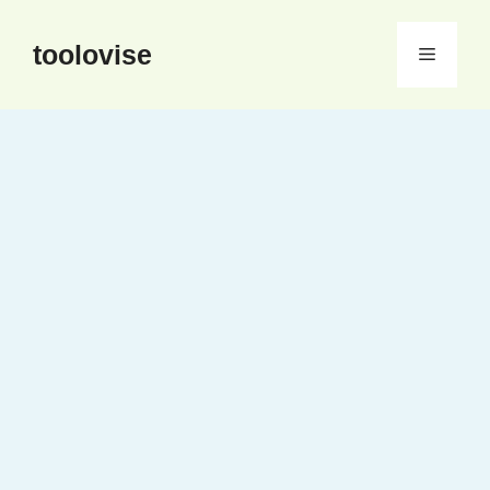
컨
텐
toolovise
메
츠
로
뉴
건
너
뛰
기