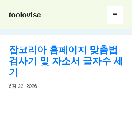
컨
텐
toolovise
메
츠
로
뉴
건
너
잡코리아 홈페이지 맞춤법
뛰
검사기 및 자소서 글자수 세
기
기
6월 22, 2026