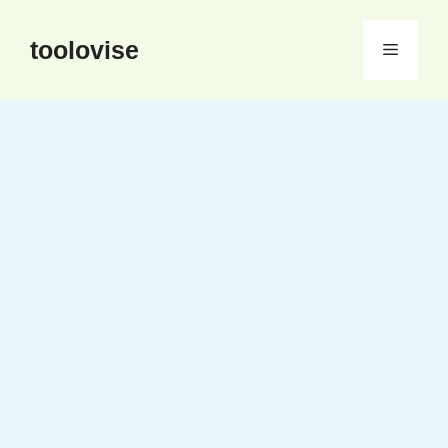
컨
텐
toolovise
메
츠
로
뉴
건
너
뛰
기