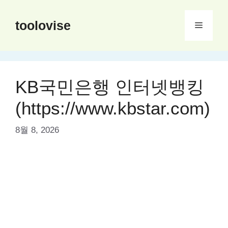
컨
텐
toolovise
메
츠
로
뉴
건
너
KB국민은행 인터넷뱅킹
뛰
기
(https://www.kbstar.com)
8월 8, 2026