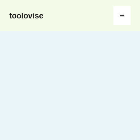
컨
텐
toolovise
메
츠
로
뉴
건
너
뛰
기