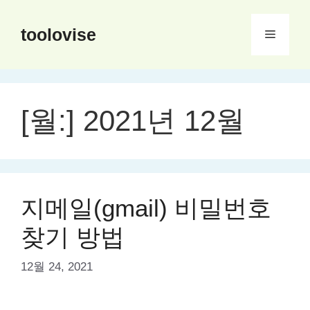
컨
텐
toolovise
메
츠
로
뉴
건
너
[월:]
2021년 12월
뛰
기
지메일(gmail) 비밀번호
찾기 방법
12월 24, 2021